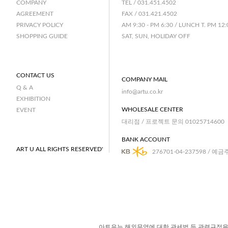
TEL / 031.451.4502
COMPANY
FAX / 031.421.4502
AGREEMENT
AM 9:30 - PM 6:30 / LUNCH T. PM 12:
PRIVACY POLICY
SAT, SUN, HOLIDAY OFF
SHOPPING GUIDE
CONTACT US
COMPANY MAIL
Q & A
info@artu.co.kr
EXHIBITION
WHOLESALE CENTER
EVENT
대리점 / 프로젝트 문의 01025714600
BANK ACCOUNT
ART U ALL RIGHTS RESERVED'
276701-04-237598 / 예금
아트유는 해외무역에 대한 관세법 등 관련규정을