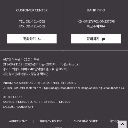
CUSTOMER CENTER
BANK INFO
TEL. 031-451-4502
KB국민 276701-04-237598
FAX. 031-421-4502
예금주
아트유
전화하기
문의하기
ARTU 아트유
|
CEO 이호준
211-08-91112
|
2022-경기의왕-0208호
|
info@artu.co.kr
경기도 의왕시 이미로 40 인덕원IT밸리 (C동107호)
개인정보관리책임자 / 정길영 박보민
INDONESIA ADDRESS / PT KODANARINDO (주)코다나린도
JI.Raya Prof Dr.IR soetami Km 8 Kp Binong Desa Citeras Kec Rangkas Bitung Lebak Indonesia
OFFICE HOURS
AM 9:30 - PM 6:30 / LUNCH T. PM 12:00 - PM 01:00
SAT, SUN, HOLIDAY OFF
AGREEMENT
|
PRIVACY POLICY
|
SHOPPING GUIDE
|
PC버전