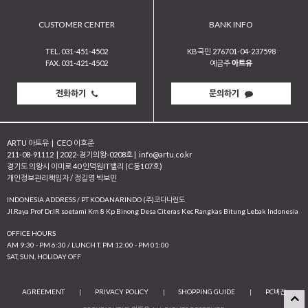
CUSTOMER CENTER
BANK INFO
TEL. 031-451-4502
KB국민 276701-04-237598
FAX. 031-421-4502
예금주
아트유
전화하기
문의하기
ARTU 아트유
|
CEO 이호준
211-08-91112
|
2022-경기의왕-0208호
|
info@artu.co.kr
경기도 의왕시 이미로 40 인덕원IT밸리 (C동107호)
개인정보관리책임자 / 정길영 박보민
INDONESIA ADDRESS / PT KODANARINDO (주)코다나린도
JI.Raya Prof Dr.IR soetami Km 8 Kp Binong Desa Citeras Kec Rangkas Bitung Lebak Indonesia
OFFICE HOURS
AM 9:30 - PM 6:30 / LUNCH T. PM 12:00 - PM 01:00
SAT, SUN, HOLIDAY OFF
AGREEMENT
|
PRIVACY POLICY
|
SHOPPING GUIDE
|
PC버전