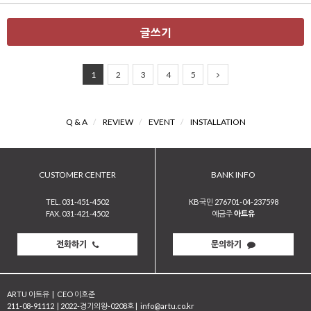
글쓰기
1
2
3
4
5
Q & A
/
REVIEW
/
EVENT
/
INSTALLATION
CUSTOMER CENTER
BANK INFO
TEL. 031-451-4502
KB국민 276701-04-237598
FAX. 031-421-4502
예금주
아트유
전화하기
문의하기
ARTU 아트유
|
CEO 이호준
211-08-91112
|
2022-경기의왕-0208호
|
info@artu.co.kr