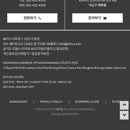
TEL. 031-451-4502
KB국민 276701-04-237598
FAX. 031-421-4502
예금주
아트유
전화하기
문의하기
ARTU 아트유
|
CEO 이호준
211-08-91112
|
2022-경기의왕-0208호
|
info@artu.co.kr
경기도 의왕시 이미로 40 인덕원IT밸리 (C동107호)
개인정보관리책임자 / 정길영 박보민
INDONESIA ADDRESS / PT KODANARINDO (주)코다나린도
JI.Raya Prof Dr.IR soetami Km 8 Kp Binong Desa Citeras Kec Rangkas Bitung Lebak Indonesia
OFFICE HOURS
AM 9:30 - PM 6:30 / LUNCH T. PM 12:00 - PM 01:00
SAT, SUN, HOLIDAY OFF
AGREEMENT
|
PRIVACY POLICY
|
SHOPPING GUIDE
|
PC버전
COPYRIGHT(C)
아트유
ALL RIGHTS RESERVED.