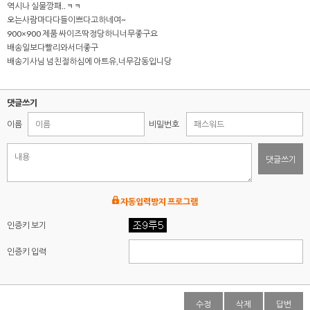
역시나 실물깡패..ㅋㅋ
오는사람마다다들이쁘다고하네여~
900×900 제품 싸이즈딱정당하니너무좋구요
배송일보다빨리와서더좋구
배송기사님 넘친절하심에 아트유,너무감동입니당
댓글쓰기
이름
비밀번호
댓글쓰기
자동입력방지 프로그램
인증키 보기
인증키 입력
수정
삭제
답변