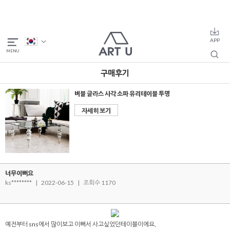
구매후기
버블 글라스 사각 소파 유리테이블 투명
자세히 보기
너무이뻐요
ks********
|
2022-06-15
|
조회수 1170
예전부터 sns에서 많이보고 이뻐서 사고싶었던테이블이에요,