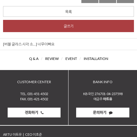
목록
글쓰기
[버블 글라스 사각 소...]
너무이뻐요
Q & A
/
REVIEW
/
EVENT
/
INSTALLATION
CUSTOMER CENTER
BANK INFO
TEL. 031-451-4502
KB국민 276701-04-237598
FAX. 031-421-4502
예금주
아트유
전화하기
문의하기
ARTU 아트유
|
CEO 이호준