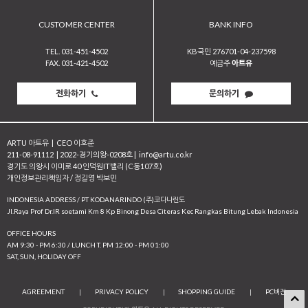
CUSTOMER CENTER
BANK INFO
TEL. 031-451-4502
KB국민 276701-04-237598
FAX. 031-421-4502
예금주
아트유
전화하기
문의하기
ARTU 아트유
|
CEO 이호준
211-08-91112
|
2022-경기의왕-0208호
|
info@artu.co.kr
경기도 의왕시 이미로 40 인덕원IT밸리 (C동107호)
개인정보관리책임자 / 정길영 박보민
INDONESIA ADDRESS / PT KODANARINDO (주)코다나린도
JI.Raya Prof Dr.IR soetami Km 8 Kp Binong Desa Citeras Kec Rangkas Bitung Lebak Indonesia
OFFICE HOURS
AM 9:30 - PM 6:30 / LUNCH T. PM 12:00 - PM 01:00
SAT, SUN, HOLIDAY OFF
AGREEMENT
|
PRIVACY POLICY
|
SHOPPING GUIDE
|
PC버전