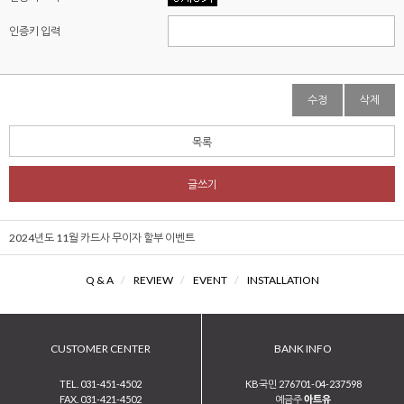
인증키 입력
수정
삭제
목록
글쓰기
2024년도 11월 카드사 무이자 할부 이벤트
Q & A
/
REVIEW
/
EVENT
/
INSTALLATION
CUSTOMER CENTER
BANK INFO
TEL. 031-451-4502
KB국민 276701-04-237598
FAX. 031-421-4502
예금주
아트유