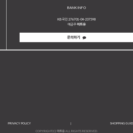
BANK INFO
KB국민 276701-04-237598
예금주
아트유
문의하기
PRIVACY POLICY
|
SHOPPING GUI
COPYRIGHT(C)
아트유
ALL RIGHTS RESERVED.