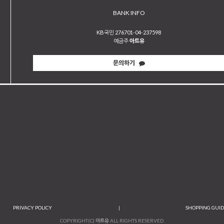
BANK INFO
KB국민 276701-04-237598
예금주
아트유
문의하기
PRIVACY POLICY
|
SHOPPING GUI
COPYRIGHT(C)
아트유
ALL RIGHTS RESERVED.