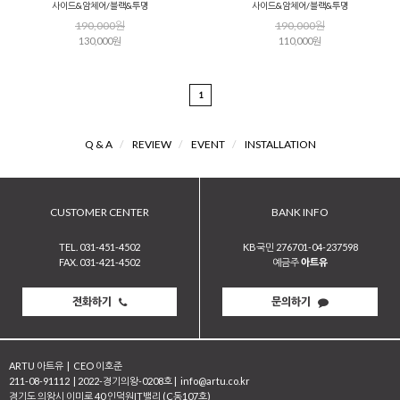
사이드&암체어/블랙&투명
사이드&암체어/블랙&투명
190,000원
190,000원
130,000원
110,000원
1
Q & A
/
REVIEW
/
EVENT
/
INSTALLATION
CUSTOMER CENTER
BANK INFO
TEL. 031-451-4502
KB국민 276701-04-237598
FAX. 031-421-4502
예금주
아트유
전화하기
문의하기
ARTU 아트유
|
CEO 이호준
211-08-91112
|
2022-경기의왕-0208호
|
info@artu.co.kr
경기도 의왕시 이미로 40 인덕원IT밸리 (C동107호)