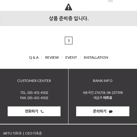
상품 준비중 입니다.
1
Q & A
/
REVIEW
/
EVENT
/
INSTALLATION
CUSTOMER CENTER
BANK INFO
TEL. 031-451-4502
KB국민 276701-04-237598
FAX. 031-421-4502
예금주
아트유
전화하기
문의하기
ARTU 아트유
|
CEO 이호준