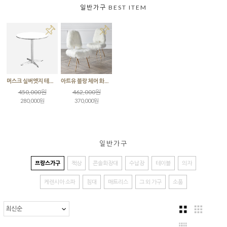
일반가구
BEST ITEM
머스크 실버엣지 테이블 실버다리
아트유 블랑 체어 화이트
450,000원
462,000원
280,000원
370,000원
일반가구
프랑스가구
책상
콘솔화장대
수납장
테이블
의자
케렌시아 소파
침대
매트리스
그 외 가구
소품