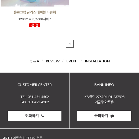
홀로그램 글라스 테이블 타원형
1200/1400/1600사이즈
1
Q & A
/
REVIEW
/
EVENT
/
INSTALLATION
CUSTOMER CENTER
BANK INFO
TEL. 031-451-4502
KB국민 276701-04-237598
FAX. 031-421-4502
예금주
아트유
전화하기
문의하기
ARTU 아트유
|
CEO 이호준