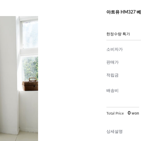
아트유 HM327 베
한정수량 특가
소비자가
판매가
적립금
배송비
0
Total Price
won
상세설명