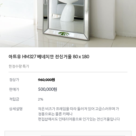
아트유 HM327 베네치안 전신거울 80 x 180
한정수량 특가
정상가
960,000원
500,000
원
판매가
적립금
2%
상세설명
작은 비즈가 프레임을 따라 둘러져 있어 고급스러우며 가
정용으로는 물론 카페나
편집샵에서도 인테리어용으로 인기있는 전신거울입니다