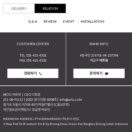
DELIVERY
RELATION
Q & A
/
REVIEW
/
EVENT
/
INSTALLATION
CUSTOMER CENTER
BANK INFO
TEL. 031-451-4502
KB국민 276701-04-237598
FAX. 031-421-4502
예금주
아트유
전화하기
문의하기
ARTU 아트유
|
CEO 이호준
211-08-91112
|
2022-경기의왕-0208호
|
info@artu.co.kr
경기도 의왕시 이미로 40 인덕원IT밸리 (C동107호)
개인정보관리책임자 / 정길영 박보민
INDONESIA ADDRESS / PT KODANARINDO (주)코다나린도
JI.Raya Prof Dr.IR soetami Km 8 Kp Binong Desa Citeras Kec Rangkas Bitung Lebak Indonesia