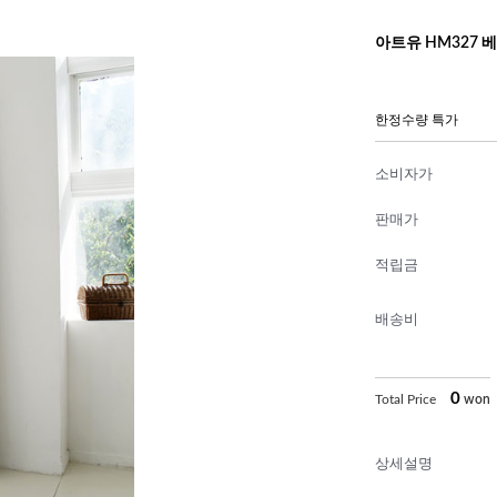
아트유 HM327 베
한정수량 특가
소비자가
판매가
적립금
배송비
0
Total Price
won
상세설명