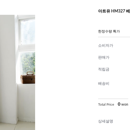
아트유 HM327 베
한정수량 특가
소비자가
판매가
적립금
배송비
0
Total Price
won
상세설명