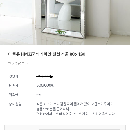
아트유 HM327 베네치안 전신거울 80 x 180
한정수량 특가
정상가
960,000원
500,000
원
판매가
적립금
2%
상세설명
작은 비즈가 프레임을 따라 둘러져 있어 고급스러우며 가
정용으로는 물론 카페나
편집샵에서도 인테리어용으로 인기있는 전신거울입니다