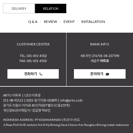
DELIVERY
RELATION
Q & A
/
REVIEW
/
EVENT
/
INSTALLATION
CUSTOMER CENTER
BANK INFO
TEL. 031-451-4502
KB국민 276701-04-237598
FAX. 031-421-4502
예금주
아트유
전화하기
문의하기
ARTU 아트유
|
CEO 이호준
211-08-91112
|
2022-경기의왕-0208호
|
info@artu.co.kr
경기도 의왕시 이미로 40 인덕원IT밸리 (C동107호)
개인정보관리책임자 / 정길영 박보민
INDONESIA ADDRESS / PT KODANARINDO (주)코다나린도
JI.Raya Prof Dr.IR soetami Km 8 Kp Binong Desa Citeras Kec Rangkas Bitung Lebak Indonesia