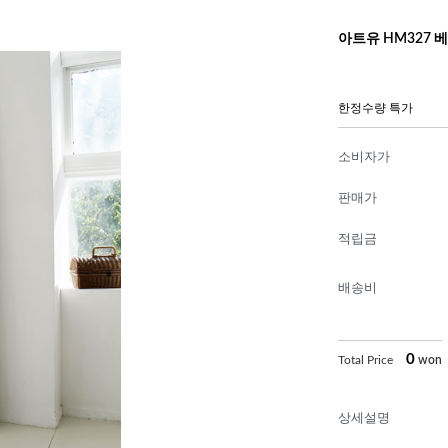
아트유 HM327 베
한정수량 특가
소비자가
판매가
적립금
배송비
0
Total Price
won
상세설명