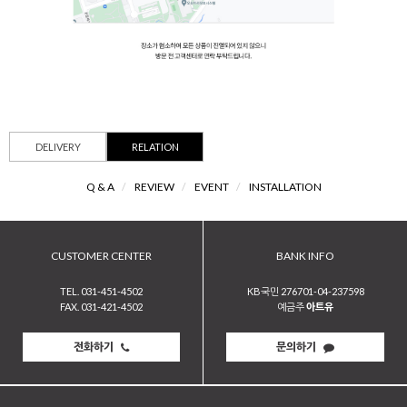
DELIVERY
RELATION
Q & A
/
REVIEW
/
EVENT
/
INSTALLATION
CUSTOMER CENTER
BANK INFO
TEL. 031-451-4502
KB국민 276701-04-237598
FAX. 031-421-4502
예금주
아트유
전화하기
문의하기