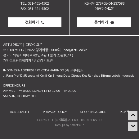
TEL. 031-451-4502
KB국민 276701-04-237598
FAX. 031-421-4502
예금주
아트유
전화하기
문의하기
ARTU 아트유
|
CEO 이호준
211-08-91112
|
2022-경기의왕-0208호
|
info@artu.co.kr
경기도 의왕시 이미로 40 인덕원IT밸리 (C동107호)
개인정보관리책임자 / 정길영 박보민
INDONESIA ADDRESS / PT KODANARINDO (주)코다나린도
JI.Raya Prof Dr.IR soetami Km 8 Kp Binong Desa Citeras Kec Rangkas Bitung Lebak Indonesia
OFFICE HOURS
AM 9:30 - PM 6:30 / LUNCH T. PM 12:00 - PM 01:00
SAT, SUN, HOLIDAY OFF
AGREEMENT
|
PRIVACY POLICY
|
SHOPPING GUIDE
|
PC버전
COPYRIGHT(C)
아트유
ALL RIGHTS RESERVED.