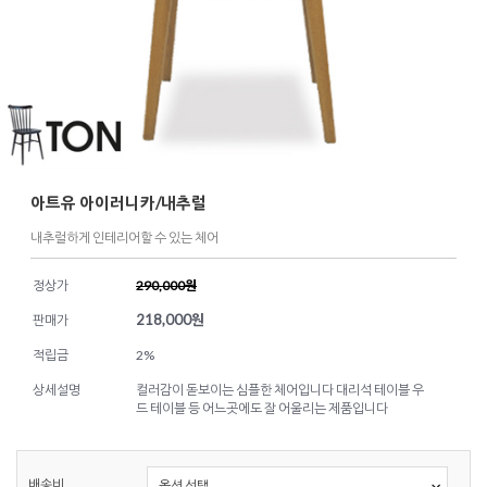
아트유 아이러니카/내추럴
내추럴하게 인테리어할 수 있는 체어
정상가
290,000원
218,000
원
판매가
적립금
2%
상세설명
컬러감이 돋보이는 심플한 체어입니다 대리석 테이블 우
드 테이블 등 어느곳에도 잘 어울리는 제품입니다
배송비