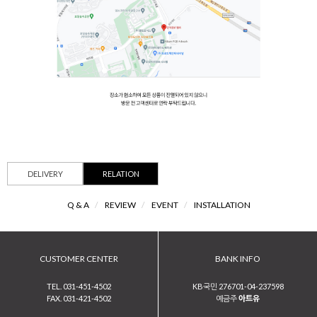
DELIVERY
RELATION
Q & A
/
REVIEW
/
EVENT
/
INSTALLATION
CUSTOMER CENTER
BANK INFO
TEL. 031-451-4502
KB국민 276701-04-237598
FAX. 031-421-4502
예금주
아트유