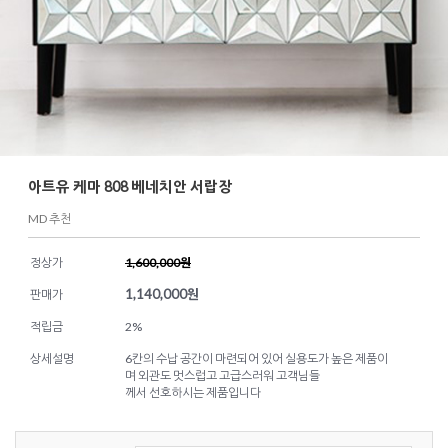
아트유 케마 808 베네치안 서랍장
MD 추천
정상가
1,600,000원
1,140,000
원
판매가
적립금
2%
상세설명
6칸의 수납 공간이 마련되어 있어 실용도가 높은 제품이
며 외관도 멋스럽고 고급스러워 고객님들
께서 선호하시는 제품입니다