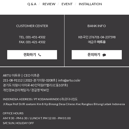
Q & A
/
REVIEW
/
EVENT
/
INSTALLATION
CUSTOMER CENTER
BANK INFO
TEL. 031-451-4502
KB국민 276701-04-237598
FAX. 031-421-4502
예금주
아트유
전화하기
문의하기
ARTU 아트유
|
CEO 이호준
211-08-91112
|
2022-경기의왕-0208호
|
info@artu.co.kr
경기도 의왕시 이미로 40 인덕원IT밸리 (C동107호)
개인정보관리책임자 / 정길영 박보민
INDONESIA ADDRESS / PT KODANARINDO (주)코다나린도
JI.Raya Prof Dr.IR soetami Km 8 Kp Binong Desa Citeras Kec Rangkas Bitung Lebak Indonesia
OFFICE HOURS
AM 9:30 - PM 6:30 / LUNCH T. PM 12:00 - PM 01:00
SAT, SUN, HOLIDAY OFF