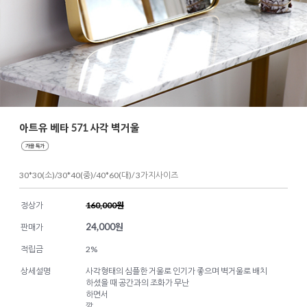
아트유 베타 571 사각 벽거울
30*30(소)/30*40(중)/40*60(대)/ 3가지사이즈
정상가
160,000원
24,000
원
판매가
적립금
2%
상세설명
사각형태의 심플한 거울로 인기가 좋으며 벽거울로 배치
하셨을 때 공간과의 조화가 무난
하면서
깔