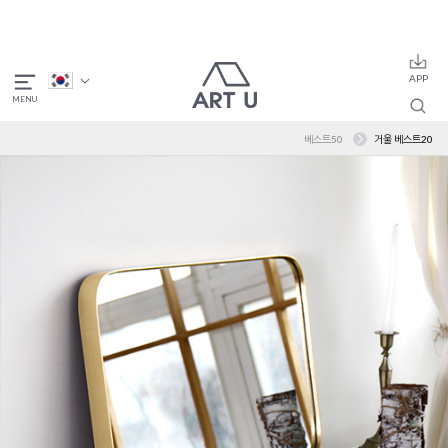
베스트50
거울 베스트20