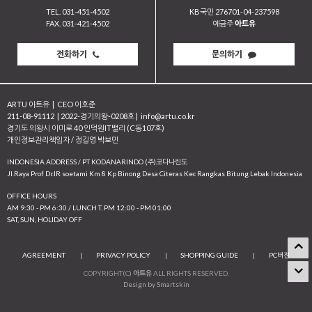
TEL. 031-451-4502
KB국민 276701-04-237598
FAX. 031-421-4502
예금주
아트유
전화하기
문의하기
ARTU 아트유
|
CEO 이호준
211-08-91112
|
2022-경기의왕-0208호
|
info@artu.co.kr
경기도 의왕시 이미로 40 인덕원IT밸리 (C동107호)
개인정보관리책임자 / 정길영 박보민
INDONESIA ADDRESS / PT KODANARINDO (주)코다나린도
JI.Raya Prof Dr.IR soetami Km 8 Kp Binong Desa Citeras Kec Rangkas Bitung Lebak Indonesia
OFFICE HOURS
AM 9:30 - PM 6:30 / LUNCH T. PM 12:00 - PM 01:00
SAT, SUN, HOLIDAY OFF
AGREEMENT
|
PRIVACY POLICY
|
SHOPPING GUIDE
|
PC버전
COPYRIGHT(C)
아트유
ALL RIGHTS RESERVED.