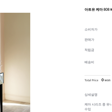
아트유 케마 808
소비자가
판매가
적립금
배송비
0
Total Price
won
상세설명
케마 시리즈 중 
수있