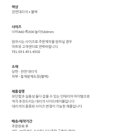
색상
천연대리석 + 블랙
사이즈
너비460 폭300 높이560mm
원하시는 사이즈로 주문제작을 원하실 경우
아트유 고객센터로 연락바랍니다.
TEL 031.451.4502
소재
상판 - 천연 대리석
하부 - 철재분체도장(블랙)
제품설명
모던함과 실용성 둘다 잡을 수 있는 인테리어 아이템으로
적극 추천드리는 대리석 사이드테이블입니다
대리석의 종류와 사이즈 변경이 가능한 제품입니다
배송/제작기간
주문완료 후