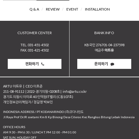
Q & A
/
REVIEW
/
EVENT
/
INSTALLATION
CUSTOMER CENTER
BANK INFO
TEL. 031-451-4502
KB국민 276701-04-237598
FAX. 031-421-4502
예금주
아트유
전화하기
문의하기
ARTU 아트유
|
CEO 이호준
211-08-91112
|
2022-경기의왕-0208호
|
info@artu.co.kr
경기도 의왕시 이미로 40 인덕원IT밸리 (C동107호)
개인정보관리책임자 / 정길영 박보민
INDONESIA ADDRESS / PT KODANARINDO (주)코다나린도
JI.Raya Prof Dr.IR soetami Km 8 Kp Binong Desa Citeras Kec Rangkas Bitung Lebak Indonesia
OFFICE HOURS
AM 9:30 - PM 6:30 / LUNCH T. PM 12:00 - PM 01:00
SAT, SUN, HOLIDAY OFF