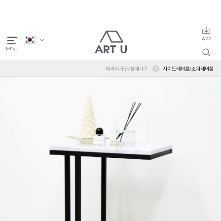
대리석가구/철재가구
사이드테이블/소파테이블