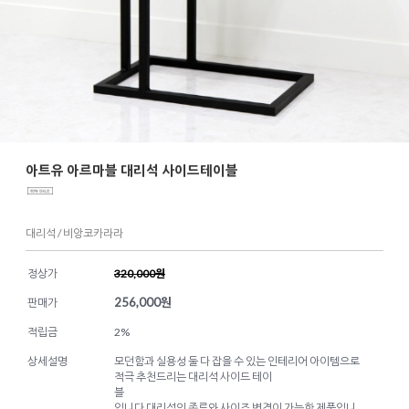
아트유 아르마블 대리석 사이드테이블
대리석 / 비앙코카라라
정상가
320,000원
256,000
원
판매가
적립금
2%
상세설명
모던함과 실용성 둘 다 잡을 수 있는 인테리어 아이템으로
적극 추천드리는 대리석 사이드 테이
블
입니다 대리석의 종류와 사이즈 변경이 가능한 제품입니