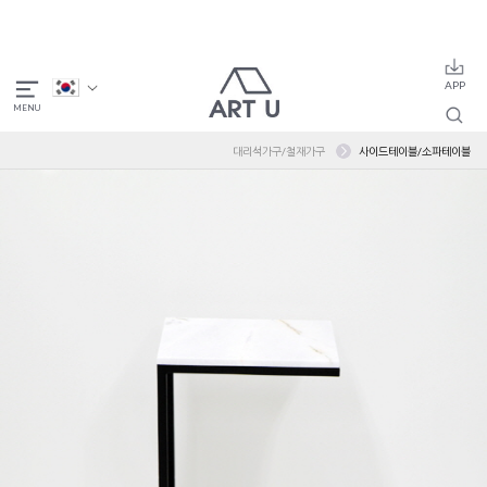
대리석가구/철재가구
사이드테이블/소파테이블