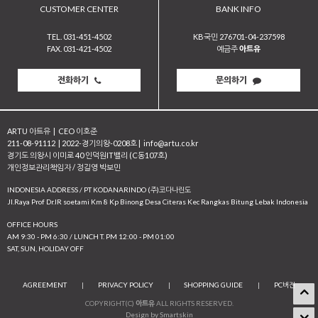
CUSTOMER CENTER
BANK INFO
TEL. 031-451-4502
KB국민 276701-04-237598
FAX. 031-421-4502
예금주
아트유
전화하기
문의하기
ARTU 아트유
|
CEO 이호준
211-08-91112
|
2022-경기의왕-0208호
|
info@artu.co.kr
경기도 의왕시 이미로 40 인덕원IT밸리 (C동107호)
개인정보관리책임자 / 정길영 박보민
INDONESIA ADDRESS / PT KODANARINDO (주)코다나린도
JI.Raya Prof Dr.IR soetami Km 8 Kp Binong Desa Citeras Kec Rangkas Bitung Lebak Indonesia
OFFICE HOURS
AM 9:30 - PM 6:30 / LUNCH T. PM 12:00 - PM 01:00
SAT, SUN, HOLIDAY OFF
AGREEMENT
|
PRIVACY POLICY
|
SHOPPING GUIDE
|
PC버전
COPYRIGHT(C)
아트유
ALL RIGHTS RESERVED.