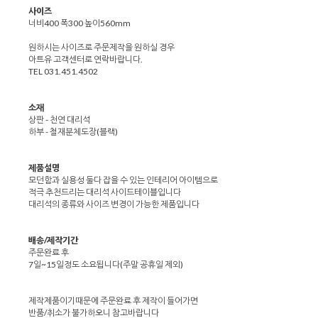
사이즈
너비400 폭300 높이560mm
원하시는 사이즈로 주문제작을 원하실 경우
아트유 고객센터로 연락바랍니다.
TEL 031.451.4502
소재
상판 - 천연 대리석
하부 - 철재분체도장(블랙)
제품설명
모던함과 실용성 둘다 잡을 수 있는 인테리어 아이템으로
적극 추천드리는 대리석 사이드테이블입니다
대리석의 종류와 사이즈 변경이 가능한 제품입니다
배송/제작기간
주문완료 후
7일~15일정도 소요됩니다(주말 공휴일 제외)
제작제품이기때문에 주문완료 후 제작이 들어가면
반품/취소가 불가하오니 참고바랍니다