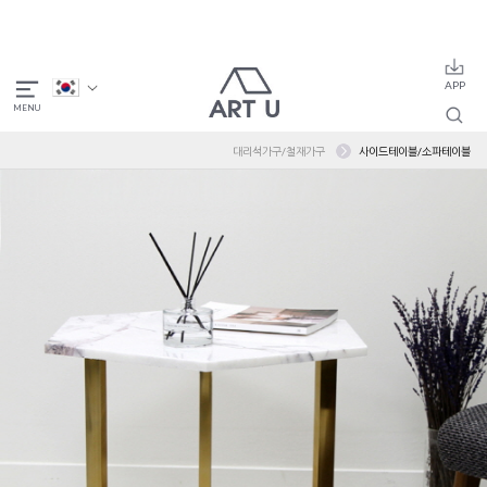
대리석가구/철재가구
사이드테이블/소파테이블