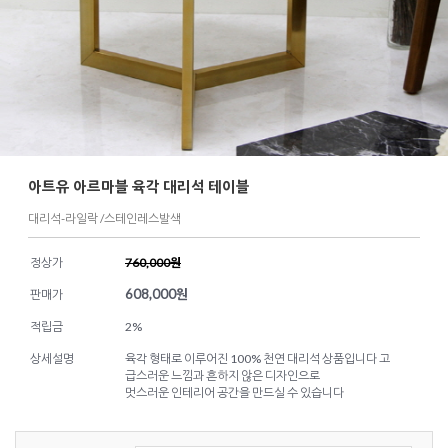
아트유 아르마블 육각 대리석 테이블
대리석-라일락 /스테인레스발색
정상가
760,000원
608,000
원
판매가
적립금
2%
상세설명
육각 형태로 이루어진 100% 천연 대리석 상품입니다 고
급스러운 느낌과 흔하지 않은 디자인으로
멋스러운 인테리어 공간을 만드실 수 있습니다