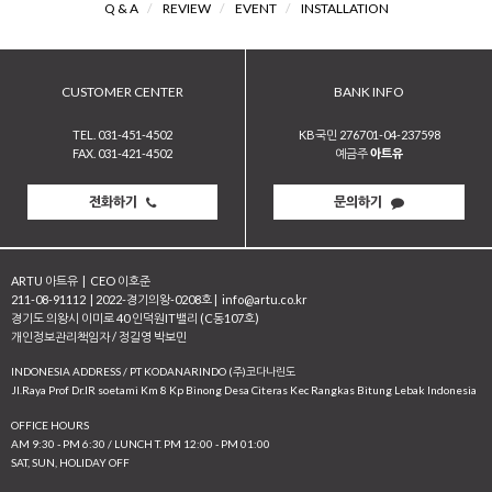
Q & A
/
REVIEW
/
EVENT
/
INSTALLATION
CUSTOMER CENTER
BANK INFO
TEL. 031-451-4502
KB국민 276701-04-237598
FAX. 031-421-4502
예금주
아트유
전화하기
문의하기
ARTU 아트유
|
CEO 이호준
211-08-91112
|
2022-경기의왕-0208호
|
info@artu.co.kr
경기도 의왕시 이미로 40 인덕원IT밸리 (C동107호)
개인정보관리책임자 / 정길영 박보민
INDONESIA ADDRESS / PT KODANARINDO (주)코다나린도
JI.Raya Prof Dr.IR soetami Km 8 Kp Binong Desa Citeras Kec Rangkas Bitung Lebak Indonesia
OFFICE HOURS
AM 9:30 - PM 6:30 / LUNCH T. PM 12:00 - PM 01:00
SAT, SUN, HOLIDAY OFF