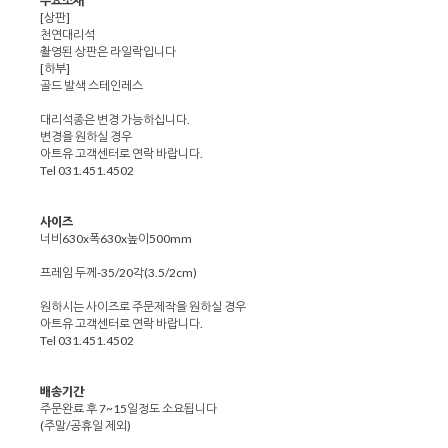
주요소재
[상판]
천연대리석
촬영된 상판은 라일락입니다
[하부]
골드 발색 스테인레스
대리석종은 변경 가능하십니다.
변경을 원하실 경우
아트유 고객센터로 연락 바랍니다.
Tel 031.451.4502
사이즈
너비630x폭630x높이500mm
프레임 두께-35/20각(3.5/2cm)
원하시는 사이즈로 주문제작을 원하실 경우
아트유 고객센터로 연락 바랍니다.
Tel 031.451.4502
배송기간
주문완료 후 7~15일정도 소요됩니다
(주말/공휴일 제외)