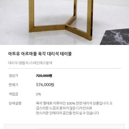
아트유 아르마블 육각 대리석 테이블
대리석-영월석 /스테인레스발색
정상가
720,000원
576,000
원
판매가
적립금
2%
상세설명
육각 형태로 이루어진 100% 천연 대리석 상품입니다 고
급스러운 느낌과 흔하지 않은 디자인으로
멋스러운 인테리어 공간을 만드실 수 있습니다