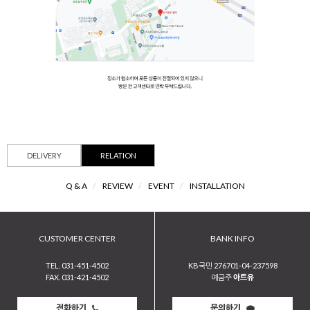
DELIVERY
RELATION
Q & A
/
REVIEW
/
EVENT
/
INSTALLATION
CUSTOMER CENTER
BANK INFO
TEL. 031-451-4502
KB국민 276701-04-237598
FAX. 031-421-4502
예금주
아트유
전화하기
문의하기