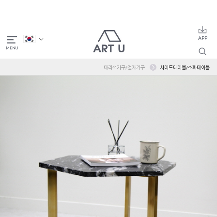
대리석가구/철재가구
사이드테이블/소파테이블