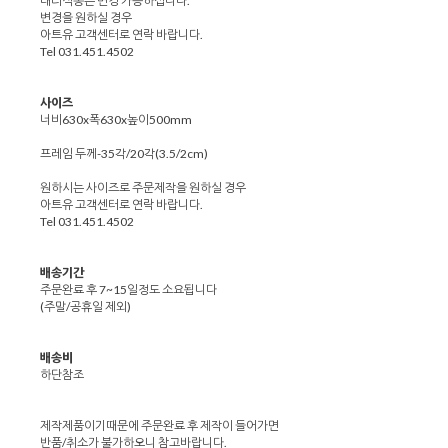
대리석종은 변경 가능하십니다.
변경을 원하실 경우
아트유 고객센터로 연락 바랍니다.
Tel 031.451.4502
사이즈
너비630x폭630x높이500mm
프레임 두께-35각/20각(3.5/2cm)
원하시는 사이즈로 주문제작을 원하실 경우
아트유 고객센터로 연락 바랍니다.
Tel 031.451.4502
배송기간
주문완료 후 7~15일정도 소요됩니다
(주말/공휴일 제외)
배송비
하단참조
제작제품이기때문에 주문완료 후 제작이 들어가면
반품/취소가 불가하오니 참고바랍니다.