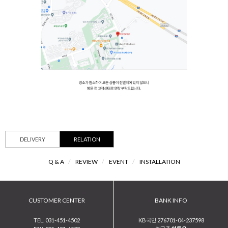
DELIVERY
RELATION
Q & A
/
REVIEW
/
EVENT
/
INSTALLATION
CUSTOMER CENTER
BANK INFO
TEL. 031-451-4502
KB국민 276701-04-237598