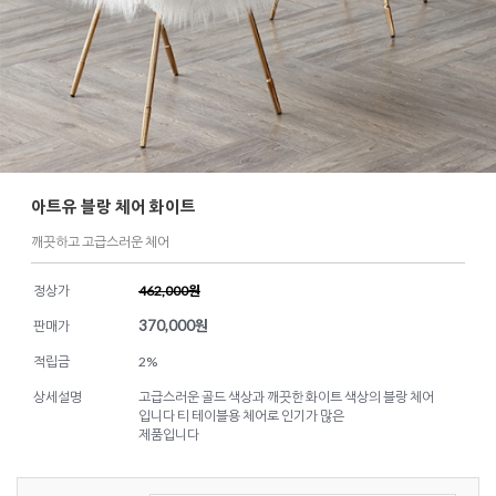
아트유 블랑 체어 화이트
깨끗하고 고급스러운 체어
정상가
462,000원
370,000
원
판매가
적립금
2%
상세설명
고급스러운 골드 색상과 깨끗한 화이트 색상의 블랑 체어
입니다 티 테이블용 체어로 인기가 많은
제품입니다