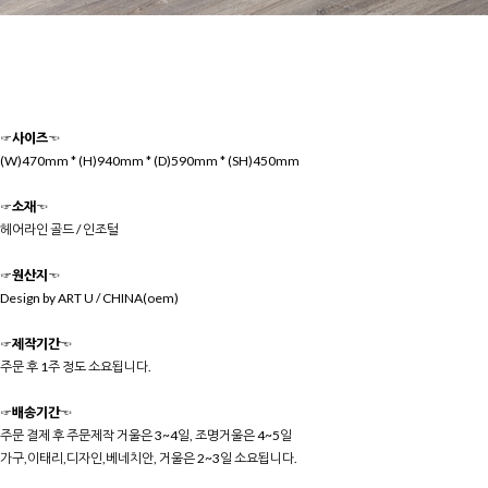
☞사이즈☜
(W)470mm * (H)940mm * (D)590mm * (SH)450mm
☞소재☜
헤어라인 골드 / 인조털
☞원산지☜
Design by ART U / CHINA(oem)
☞제작기간☜
주문 후 1주 정도 소요됩니다.
☞배송기간☜
주문 결제 후 주문제작 거울은 3~4일, 조명거울은 4~5일
가구,이태리,디자인,베네치안, 거울은 2~3일 소요됩니다.