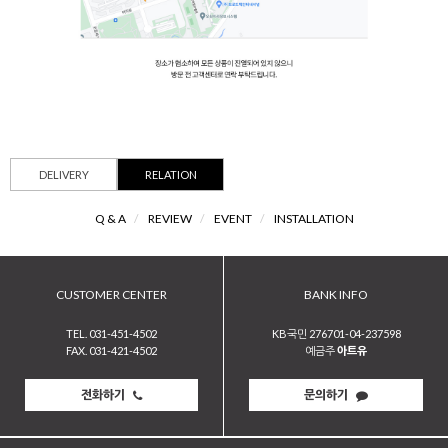
DELIVERY
RELATION
Q & A
/
REVIEW
/
EVENT
/
INSTALLATION
CUSTOMER CENTER
BANK INFO
TEL. 031-451-4502
KB국민 276701-04-237598
FAX. 031-421-4502
예금주
아트유
전화하기
문의하기