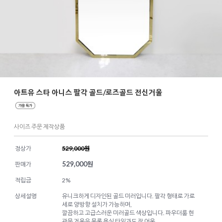
아트유 스타 아니스 팔각 골드/로즈골드 전신거울
사이즈 주문 제작상품
정상가
529,000원
529,000
원
판매가
적립금
2%
상세설명
유니크하게 디자인된 골드 미러입니다. 팔각 형태로 가로
세로 양방향 설치가 가능하며,
깔끔하고 고급스러운 미러골드 색상입니다. 파우더룸 현
관문 거울은 물론 욕실 타일과도 잘 어울