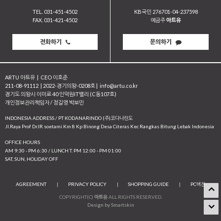
TEL. 031-451-4502
KB국민 276701-04-237598
FAX. 031-421-4502
예금주
아트유
전화하기
문의하기
ARTU 아트유
|
CEO 이호준
211-08-91112
|
2022-경기의왕-0208호
|
info@artu.co.kr
경기도 의왕시 이미로 40 인덕원IT밸리 (C동107호)
개인정보관리책임자 / 정길영 박보민
INDONESIA ADDRESS / PT KODANARINDO (주)코다나린도
JI.Raya Prof Dr.IR soetami Km 8 Kp Binong Desa Citeras Kec Rangkas Bitung Lebak Indonesia
OFFICE HOURS
AM 9:30 - PM 6:30 / LUNCH T. PM 12:00 - PM 01:00
SAT, SUN, HOLIDAY OFF
AGREEMENT
|
PRIVACY POLICY
|
SHOPPING GUIDE
|
PC버전
COPYRIGHT(C)
아트유
ALL RIGHTS RESERVED.