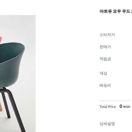
아트유 모우 우드 체어
소비자가
판매가
적립금
색상
배송비
0
Total Price
won
상세설명