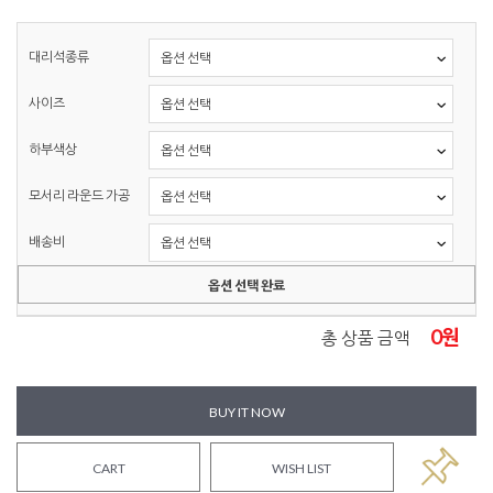
대리석종류
사이즈
하부색상
모서리 라운드 가공
배송비
옵션 선택 완료
0
원
총 상품 금액
BUY IT NOW
CART
WISH LIST