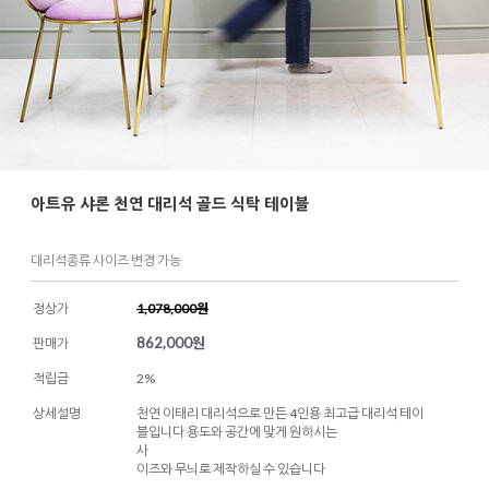
아트유 샤론 천연 대리석 골드 식탁 테이블
대리석종류 사이즈 변경 가능
정상가
1,078,000원
862,000
원
판매가
적립금
2%
상세설명
천연 이태리 대리석으로 만든 4인용 최고급 대리석 테이
블입니다 용도와 공간에 맞게 원하시는
사
이즈와 무늬로 제작하실 수 있습니다