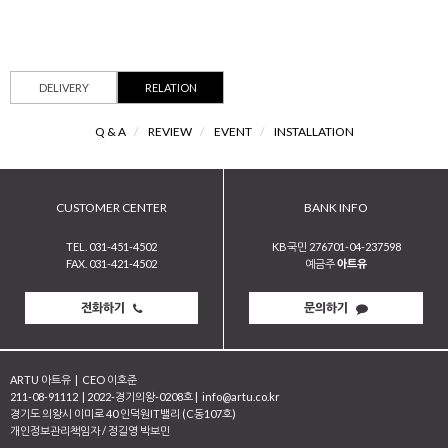
DELIVERY
RELATION
Q & A
/
REVIEW
/
EVENT
/
INSTALLATION
CUSTOMER CENTER
BANK INFO
TEL. 031-451-4502
KB국민 276701-04-237598
FAX. 031-421-4502
예금주
아트유
전화하기
문의하기
ARTU 아트유
|
CEO 이호준
211-08-91112
|
2022-경기의왕-0208호
|
info@artu.co.kr
경기도 의왕시 이미로 40 인덕원IT밸리 (C동107호)
개인정보관리책임자 / 정길영 박보민