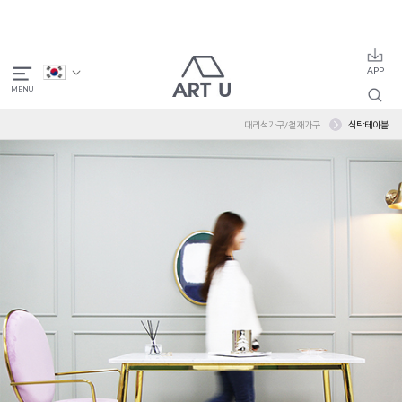
대리석가구/철재가구
식탁테이블