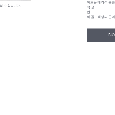
아트유 대리석 콘솔
실 수 있습니다.
석 상
판
와 골드색상의 군
BUY