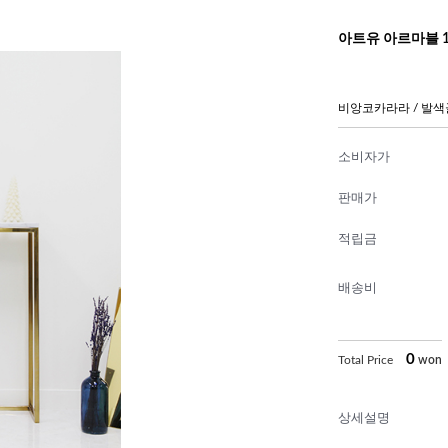
아트유 아르마블 
비앙코카라라 / 발
소비자가
판매가
적립금
배송비
0
Total Price
won
상세설명