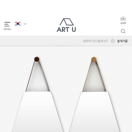
대리석가구/철재가구
철재거울