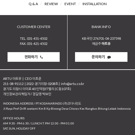
Q & A
/
REVIEW
/
EVENT
/
INSTALLATION
CUSTOMER CENTER
BANK INFO
TEL. 031-451-4502
KB국민 276701-04-237598
FAX. 031-421-4502
예금주
아트유
전화하기
문의하기
ARTU 아트유
|
CEO 이호준
211-08-91112
|
2022-경기의왕-0208호
|
info@artu.co.kr
경기도 의왕시 이미로 40 인덕원IT밸리 (C동107호)
개인정보관리책임자 / 정길영 박보민
INDONESIA ADDRESS / PT KODANARINDO (주)코다나린도
JI.Raya Prof Dr.IR soetami Km 8 Kp Binong Desa Citeras Kec Rangkas Bitung Lebak Indonesia
OFFICE HOURS
AM 9:30 - PM 6:30 / LUNCH T. PM 12:00 - PM 01:00
SAT, SUN, HOLIDAY OFF