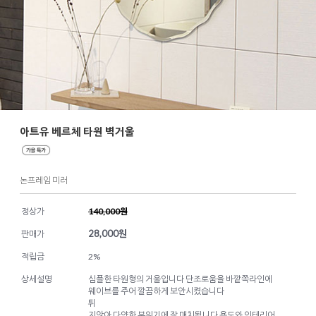
아트유 베르체 타원 벽거울
논프레임 미러
정상가
140,000원
28,000
원
판매가
적립금
2%
상세설명
심플한 타원형의 거울입니다 단조로움을 바깥쪽라인에
웨이브를 주어 깔끔하게 보안시켰습니다
튀
지않아 다양한 분위기에 잘 매치됩니다 용도와 인테리어