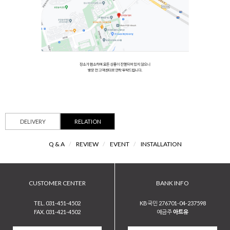
DELIVERY
RELATION
Q & A
/
REVIEW
/
EVENT
/
INSTALLATION
CUSTOMER CENTER
BANK INFO
TEL. 031-451-4502
KB국민 276701-04-237598
FAX. 031-421-4502
예금주
아트유