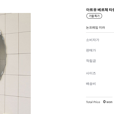
아트유 베르체 타
논프레임 미러
소비자가
판매가
적립금
사이즈
배송비
0
Total Price
won