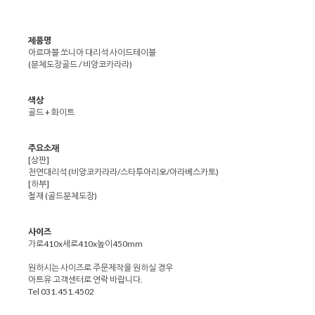
제품명
아르마블 쏘니아 대리석 사이드테이블
(분체도장골드 / 비앙코카라라)
색상
골드 + 화이트
주요소재
[상판]
천연대리석 (비앙코카라라/스타투아리오/아라베스카토)
[하부]
철재 (골드분체도장)
사이즈
가로410x세로410x높이450mm
원하시는 사이즈로 주문제작을 원하실 경우
아트유 고객센터로 연락 바랍니다.
Tel 031.451.4502