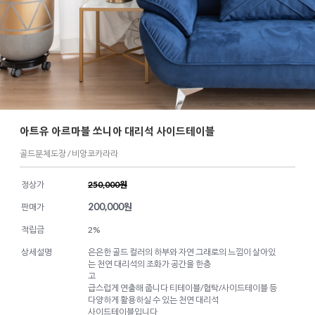
아트유 아르마블 쏘니아 대리석 사이드테이블
골드분체도장 / 비앙코카라라
정상가
250,000원
200,000
원
판매가
적립금
2%
상세설명
은은한 골드 컬러의 하부와 자연 그래로의 느낌이 살아있
는 천연 대리석의 조화가 공간을 한층
고
급스럽게 연출해 줍니다 티테이블/협탁/사이드테이블 등
다양하게 활용하실 수 있는 천연 대리석
사이드테이블입니다