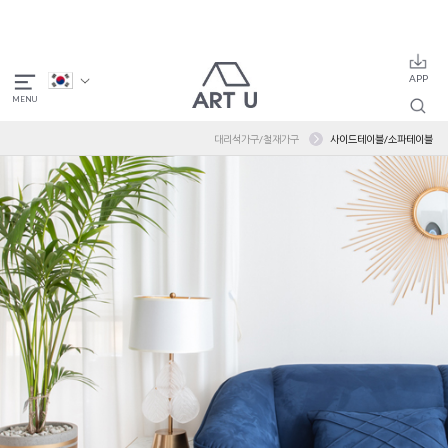
대리석가구/철재가구
사이드테이블/소파테이블