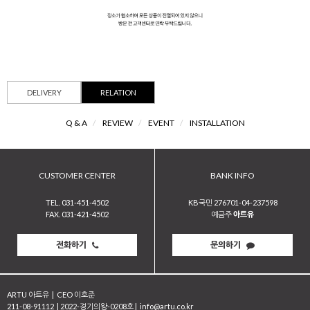
DELIVERY
RELATION
Q & A
/
REVIEW
/
EVENT
/
INSTALLATION
CUSTOMER CENTER
BANK INFO
TEL. 031-451-4502
KB국민 276701-04-237598
FAX. 031-421-4502
예금주
아트유
전화하기
문의하기
ARTU 아트유
|
CEO 이호준
211-08-91112
|
2022-경기의왕-0208호
|
info@artu.co.kr