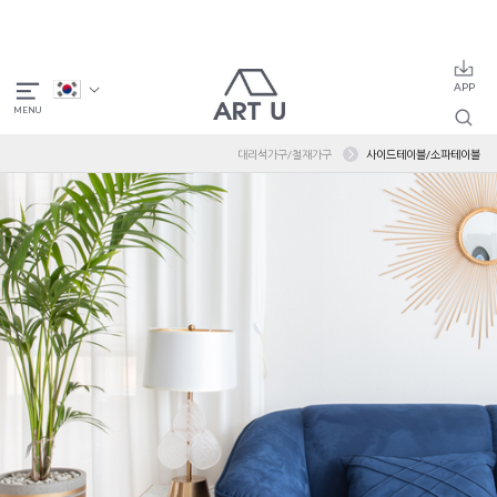
대리석가구/철재가구
사이드테이블/소파테이블