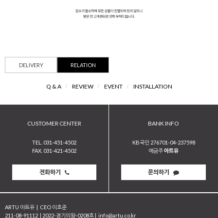
DELIVERY
RELATION
Q & A
/
REVIEW
/
EVENT
/
INSTALLATION
CUSTOMER CENTER
BANK INFO
TEL. 031-451-4502
KB국민 276701-04-237598
FAX. 031-421-4502
예금주
아트유
전화하기
문의하기
ARTU 아트유
|
CEO 이호준
211-08-91112
|
2022-경기의왕-0208호
|
info@artu.co.kr