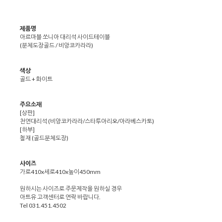
제품명
아르마블 쏘니아 대리석 사이드테이블
(분체도장골드 / 비앙코카라라)
색상
골드 + 화이트
주요소재
[상판]
천연대리석 (비앙코카라라/스타투아리오/아라베스카토)
[하부]
철재 (골드분체도장)
사이즈
가로410x세로410x높이450mm
원하시는 사이즈로 주문제작을 원하실 경우
아트유 고객센터로 연락 바랍니다.
Tel 031.451.4502