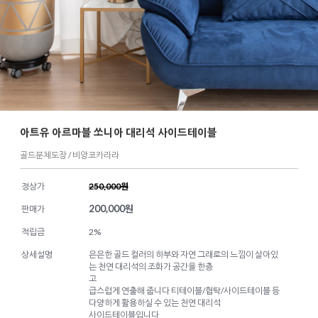
아트유 아르마블 쏘니아 대리석 사이드테이블
골드분체도장 / 비앙코카라라
정상가
250,000원
200,000
원
판매가
적립금
2%
상세설명
은은한 골드 컬러의 하부와 자연 그래로의 느낌이 살아있
는 천연 대리석의 조화가 공간을 한층
고
급스럽게 연출해 줍니다 티테이블/협탁/사이드테이블 등
다양하게 활용하실 수 있는 천연 대리석
사이드테이블입니다