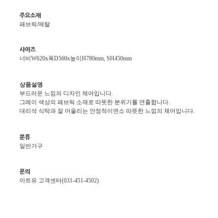
주요소재
패브릭/메탈
사이즈
너비W620x폭D560x높이H780mm, SH450mm
상품설명
부드러운 느낌의 디자인 체어입니다.
그레이 색상의 패브릭 소재로 따뜻한 분위기를 연출합니다.
대리석 식탁과 잘 어울리는 안정적이면소 따뜻한 느낌의 체어입니다.
분류
일반가구
문의
아트유 고객센터(031-451-4502)