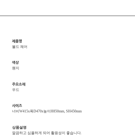
제품명
볼드 체어
색상
웬지
주요소재
우드
사이즈
너비W415x폭D470x높이H850mm, SH450mm
상품설명
깔끔하고 심플하게 되어 활용성이 좋습니다.