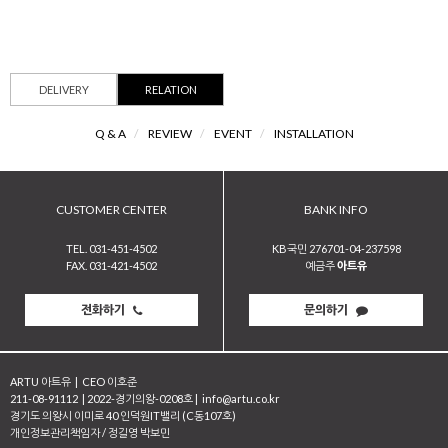
DELIVERY
RELATION
Q & A
/
REVIEW
/
EVENT
/
INSTALLATION
CUSTOMER CENTER
BANK INFO
TEL. 031-451-4502
KB국민 276701-04-237598
FAX. 031-421-4502
예금주
아트유
전화하기
문의하기
ARTU 아트유
|
CEO 이호준
211-08-91112
|
2022-경기의왕-0208호
|
info@artu.co.kr
경기도 의왕시 이미로 40 인덕원IT밸리 (C동107호)
개인정보관리책임자 / 정길영 박보민