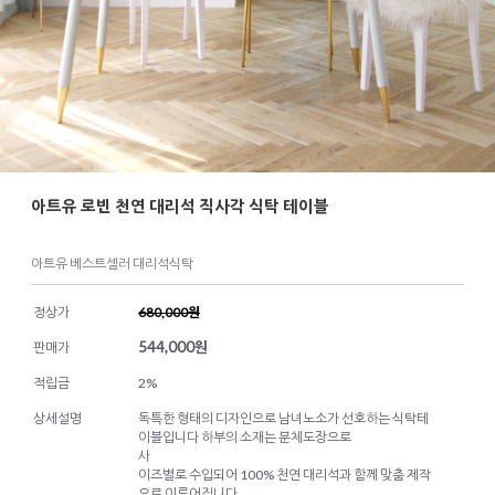
아트유 로빈 천연 대리석 직사각 식탁 테이블
아트유 베스트셀러 대리석식탁
정상가
680,000원
544,000
원
판매가
적립금
2%
상세설명
독특한 형태의 디자인으로 남녀노소가 선호하는 식탁테
이블입니다 하부의 소재는 분체도장으로
사
이즈별로 수입되어 100% 천연 대리석과 함께 맞춤 제작
으로 이루어집니다