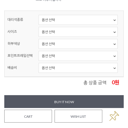
대리석종류
사이즈
하부색상
포인트프레임선택
배송비
0
원
총 상품 금액
BUY IT NOW
CART
WISH LIST