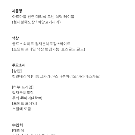
제품명
아르마블 천연 대리석 로빈 식탁 테이블
(철재분체도장 / 비앙코카라라)
색상
골드 + 화이트 철재분체도장 +화이트
(포인트 프레임 색상 변경가능: 로즈골드,골드)
주요소재
[상판]
천연대리석 (비앙코카라라/스타투아리오/아라베스카토)
[하부 프레임]
철재분체도장
두께 48파이(4.8cm)
[포인트 프레임]
스틸에 도금
수입처
[대리석]