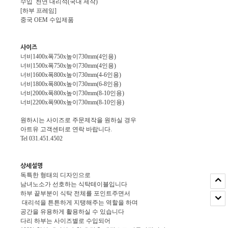
수입 천연 대리석(국내 제작)
[하부 프레임]
중국 OEM 수입제품
사이즈
너비1400x폭750x높이730mm(4인용)
너비1500x폭750x높이730mm(4인용)
너비1600x폭800x높이730mm(4-6인용)
너비1800x폭800x높이730mm(6-8인용)
너비2000x폭800x높이730mm(8-10인용)
너비2200x폭900x높이730mm(8-10인용)
원하시는 사이즈로 주문제작을 원하실 경우
아트유 고객센터로 연락 바랍니다.
Tel 031.451.4502
상세설명
독특한 형태의 디자인으로
남녀노소가 선호하는 식탁테이블입니다
하부 끝부분이 식탁 전체를 포인트주면서
대리석을 튼튼하게 지탱해주는 역할을 하며
공간을 유용하게 활용하실 수 있습니다
다리 하부는 사이즈별로 수입되어