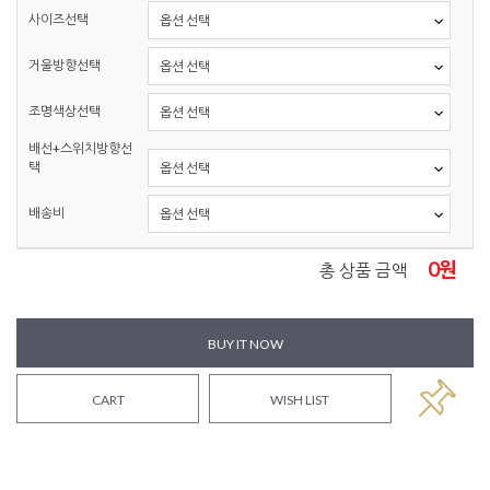
사이즈선택
거울방향선택
조명색상선택
배선+스위치방향선
택
배송비
0
원
총 상품 금액
BUY IT NOW
CART
WISH LIST