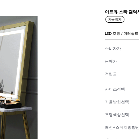
아트유 스타 갤럭
LED 조명 / 미러골드
소비자가
판매가
적립금
사이즈선택
거울방향선택
조명색상선택
배선+스위치방향