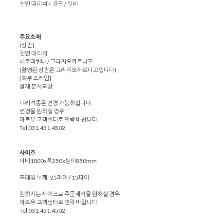
천연 대리석 + 골드 / 실버
주요소재
[상판]
천연 대리석
네로마퀴나 / 그라지오까르니꼬
(촬영된 상판은 그라지오까르니꼬입니다)
[하부 프레임]
철재 분체도장
대리석종은 변경 가능하십니다.
변경을 원하실 경우
아트유 고객센터로 연락 바랍니다.
Tel 031.451.4502
사이즈
너비1000x폭250x높이850mm
프레임 두께- 25파이 / 15파이
원하시는 사이즈로 주문제작을 원하실 경우
아트유 고객센터로 연락 바랍니다.
Tel 031.451.4502