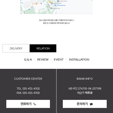
DELIVERY
RELATION
Q & A
/
REVIEW
/
EVENT
/
INSTALLATION
CUSTOMER CENTER
BANK INFO
TEL. 031-451-4502
KB국민 276701-04-237598
FAX. 031-421-4502
예금주
아트유
전화하기
문의하기