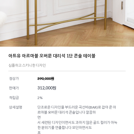
아트유 아르마블 오버문 대리석 1단 콘솔 테이블
심플하고 스키니한 디자인
정상가
390,000원
312,000
원
판매가
적립금
2%
상세설명
단조로운 디자인을 부드러운 곡선바(BAR)로 잡아 준 아
르마블 오버문 대리석 콘솔입니다 깔끔하
면
서 세련된 디자인이면서도 과하지 않은 골드 컬러가 아늑
한 분위기를 연출합니다 모던하면서도
포