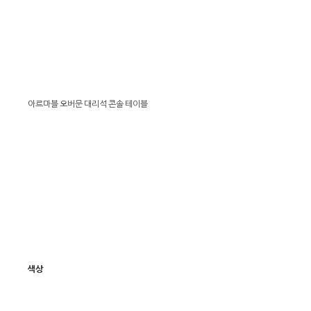
아르마블 오버문 대리석 콘솔 테이블
색상