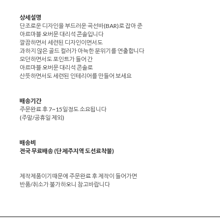
상세설명
단조로운 디자인을 부드러운 곡선바(BAR)로 잡아 준
아르마블 오버문 대리석 콘솔입니다
깔끔하면서 세련된 디자인이면서도
과하지 않은 골드 컬러가 아늑한 분위기를 연출합니다
모던하면서도 포인트가 들어 간
아르마블 오버문 대리석 콘솔로
산뜻하면서도 세련된 인테리어를 만들어 보세요
배송기간
주문완료 후 7~15일정도 소요됩니다
(주말/공휴일 제외)
배송비
전국 무료배송 (단 제주지역 도선료착불)
제작제품이기때문에 주문완료 후 제작이 들어가면
반품/취소가 불가하오니 참고바랍니다