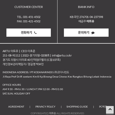
CUSTOMER CENTER
BANK INFO
TEL. 031-451-4502
KB국민 276701-04-237598
FAX. 031-421-4502
예금주
아트유
전화하기
문의하기
ARTU 아트유
|
CEO 이호준
211-08-91112
|
2022-경기의왕-0208호
|
info@artu.co.kr
경기도 의왕시 이미로 40 인덕원IT밸리 (C동107호)
개인정보관리책임자 / 정길영 박보민
INDONESIA ADDRESS / PT KODANARINDO (주)코다나린도
JI.Raya Prof Dr.IR soetami Km 8 Kp Binong Desa Citeras Kec Rangkas Bitung Lebak Indonesia
OFFICE HOURS
AM 9:30 - PM 6:30 / LUNCH T. PM 12:00 - PM 01:00
SAT, SUN, HOLIDAY OFF
AGREEMENT
|
PRIVACY POLICY
|
SHOPPING GUIDE
|
PC버전
COPYRIGHT(C)
아트유
ALL RIGHTS RESERVED.