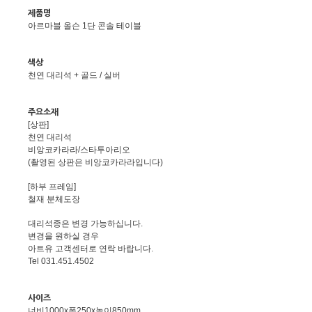
제품명
아르마블 올슨 1단 콘솔 테이블
색상
천연 대리석 + 골드 / 실버
주요소재
[상판]
천연 대리석
비앙코카라라/스타투아리오
(촬영된 상판은 비앙코카라라입니다)
[하부 프레임]
철재 분체도장
대리석종은 변경 가능하십니다.
변경을 원하실 경우
아트유 고객센터로 연락 바랍니다.
Tel 031.451.4502
사이즈
너비1000x폭250x높이850mm