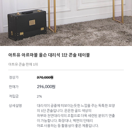
아트유 아르마블 올슨 대리석 1단 콘솔 테이블
아트유 콘솔 판매 1위
정상가
370,000원
296,000
원
판매가
적립금
2%
상세설명
대리석이 공중에 떠보이는듯한 느낌을 주는 독특한 모양
의 1단 콘솔입니다. 은은한 골드 색상의
하부와 천연대리석의 조합으로 더욱 세련된 분위기 연출
이 가능합니다. 화장대나, 벽면의 인테리
어로 사용하는 등 활용성이 좋은 제품입니다.