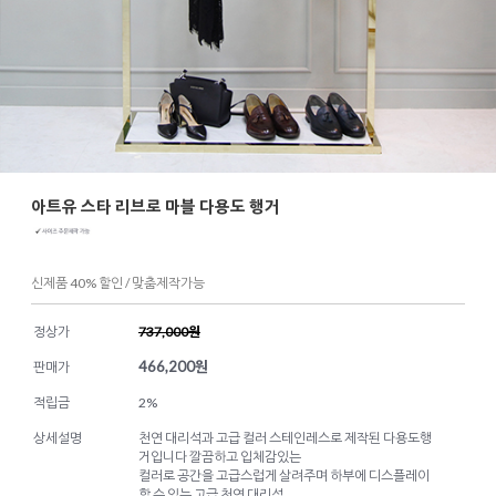
아트유 스타 리브로 마블 다용도 행거
신제품 40% 할인 / 맞춤제작가능
정상가
737,000원
466,200
원
판매가
적립금
2%
상세설명
천연 대리석과 고급 컬러 스테인레스로 제작된 다용도행
거입니다 깔끔하고 입체감있는
컬러로 공간을 고급스럽게 살려주며 하부에 디스플레이
할 수 있는 고급 천연 대리석