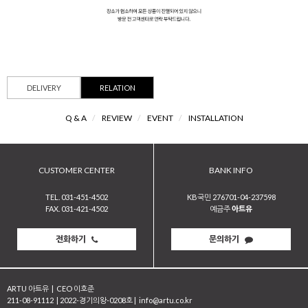
DELIVERY
RELATION
Q & A
/
REVIEW
/
EVENT
/
INSTALLATION
CUSTOMER CENTER
BANK INFO
TEL. 031-451-4502
KB국민 276701-04-237598
FAX. 031-421-4502
예금주
아트유
전화하기
문의하기
ARTU 아트유
|
CEO 이호준
211-08-91112
|
2022-경기의왕-0208호
|
info@artu.co.kr