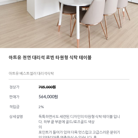
아트유 천연 대리석 로빈 타원형 식탁 테이블
아트유 베스트셀러 대리석식탁
정상가
705,000원
564,000
원
판매가
적립금
2%
상세설명
독특하면서도 세련된 디자인의 타원형 식탁 테이블 입니
다. 하부 끝 부분에 골드/로즈골드 색상
의
포인트가 들어가 있어 더욱 멋스럽고 고급스러운 분위기
의 인테리어를 연출하실 수 있습니다. 홈