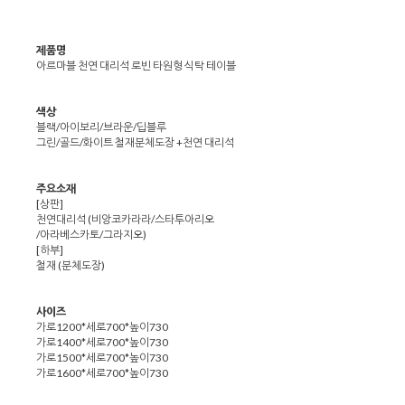
제품명
아르마블 천연 대리석 로빈 타원형 식탁 테이블
색상
블랙/아이보리/브라운/딥블루
그린/골드/화이트 철재분체도장 +천연 대리석
주요소재
[상판]
천연대리석 (비앙코카라라/스타투아리오
/아라베스카토/그라지오)
[하부]
철재 (분체도장)
사이즈
가로1200*세로700*높이730
가로1400*세로700*높이730
가로1500*세로700*높이730
가로1600*세로700*높이730