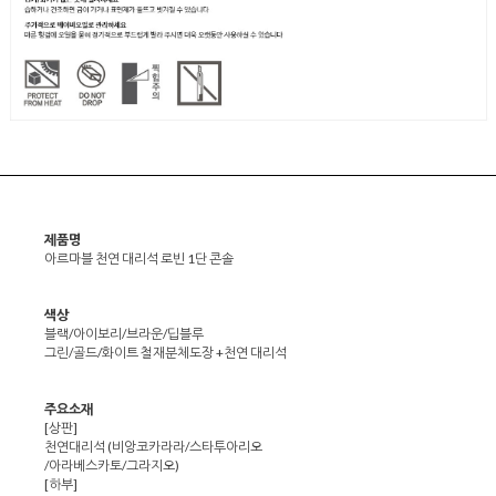
제품명
아르마블 천연 대리석 로빈 1단 콘솔
색상
블랙/아이보리/브라운/딥블루
그린/골드/화이트 철재분체도장 +천연 대리석
주요소재
[상판]
천연대리석 (비앙코카라라/스타투아리오
/아라베스카토/그라지오)
[하부]