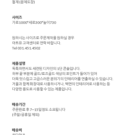
철재 (분체도장)
사이즈
가로1000*세로300*높이730
원하시는 사이즈로 주문제작을 원하실 경우
아트유 고객센터로 연락 바랍니다.
Tel 031.451.4502
제품설명
독특하면서도 세련된 디자인의 1단 콘솔입니다.
하부 끝 부분에 골드/로즈골드 색상의 포인트가 들어가 있어
더욱 멋스럽고 고급스러운 분위기의 인테리어를 연출하실 수 있습니다.
거울과 함께 화장대로 사용하시거나, 벽면의 인테리어로 사용하는 등
다양한 용도로 사용할 수 있는 제품입니다.
배송기간
주문완료 후 7~15일정도 소요됩니다
(주말/공휴일 제외)
배송비